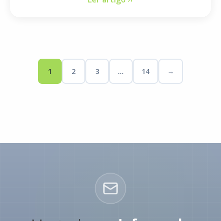
1
2
3
…
14
→