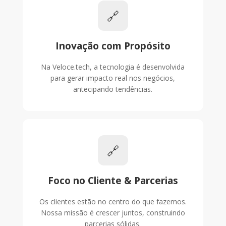
🔗
Inovação com Propósito
Na Veloce.tech, a tecnologia é desenvolvida
para gerar impacto real nos negócios,
antecipando tendências.
🔗
Foco no Cliente & Parcerias
Os clientes estão no centro do que fazemos.
Nossa missão é crescer juntos, construindo
parcerias sólidas.
Painel do Cliente